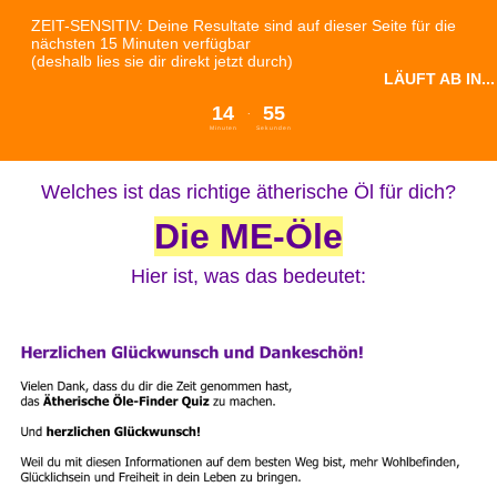
ZEIT-SENSITIV: Deine Resultate sind auf dieser Seite für die
nächsten 15 Minuten verfügbar
(deshalb lies sie dir direkt jetzt durch)
LÄUFT AB IN...
14
54
.
Minuten
Sekunden
Welches ist das richtige ätherische Öl für dich?
Die ME-Öle
Hier ist, was das bedeutet: